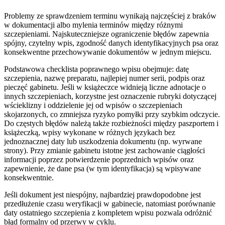
Problemy ze sprawdzeniem terminu wynikają najczęściej z braków
w dokumentacji albo mylenia terminów między różnymi
szczepieniami. Najskuteczniejsze ograniczenie błędów zapewnia
spójny, czytelny wpis, zgodność danych identyfikacyjnych psa oraz
konsekwentne przechowywanie dokumentów w jednym miejscu.
Podstawowa checklista poprawnego wpisu obejmuje: datę
szczepienia, nazwę preparatu, najlepiej numer serii, podpis oraz
pieczęć gabinetu. Jeśli w książeczce widnieją liczne adnotacje o
innych szczepieniach, korzystne jest oznaczenie rubryki dotyczącej
wścieklizny i oddzielenie jej od wpisów o szczepieniach
skojarzonych, co zmniejsza ryzyko pomyłki przy szybkim odczycie.
Do częstych błędów należą także rozbieżności między paszportem i
książeczką, wpisy wykonane w różnych językach bez
jednoznacznej daty lub uszkodzenia dokumentu (np. wyrwane
strony). Przy zmianie gabinetu istotne jest zachowanie ciągłości
informacji poprzez potwierdzenie poprzednich wpisów oraz
zapewnienie, że dane psa (w tym identyfikacja) są wpisywane
konsekwentnie.
Jeśli dokument jest niespójny, najbardziej prawdopodobne jest
przedłużenie czasu weryfikacji w gabinecie, natomiast porównanie
daty ostatniego szczepienia z kompletem wpisu pozwala odróżnić
błąd formalny od przerwy w cyklu.