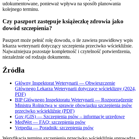
udokumentowane, ponieważ wpływa na sposób planowania
kolejnego terminu.
Czy paszport zastępuje książeczkę zdrowia jako
dowód szczepienia?
Paszport może pełnić rolę dowodu, o ile zawiera prawidłowy wpis
lekarza weterynarii dotyczący szczepienia przeciwko wściekliźnie.
Najważniejsza pozostaje kompletność i czytelność potwierdzenia,
niezależnie od rodzaju dokumentu.
Źródła
Główny Inspektorat Weterynarii — Obwieszczenie
Głównego Lekarza Weterynarii dotyczące wścieklizny (2024,
PDF)
BIP Głównego Inspektoratu Weterynarii — Rozporządzenie
Ministra Rolnictwa w sprawie obowiązku szczepienia psów
przeciwko wściekliźnie (PDF)
Gov (GIS) — Szczepienia psów – informacje urzędowe
MedWet — FAQ: szczepienia psów
Vetpedia — Poradnik: szczepienia psów
Weryfikacja terminu szczepienia przeciwko wściekliźnie sprowadza