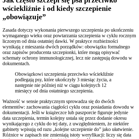
wściekliźnie i od kiedy szczepienie
„obowiązuje”
Zasada dotyczy wykonania pierwszego szczepienia po ukończeniu
wymaganego wieku oraz powtarzania szczepienia w cyklu rocznym
liczonym od dnia ostatniej dawki. W praktyce rozbieżności
wynikają z mieszania dwóch porządków: obowiązku formalnego
oraz zapisów producenta szczepionki, które mogą opisywać
schematy ochrony immunologicznej, lecz nie zastępują dowodu w
dokumentach.
Obowiązkowi szczepienia przeciwko wściekliźnie
podlegają psy, które ukończyły 3 miesiąc życia, a
następnie nie później niż w ciągu kolejnych 12
miesięcy od dnia ostatniego szczepienia.
Ważność w sensie praktycznym sprowadza się do dwóch
elementów: zachowania ciągłości cyklu oraz posiadania dowodu w
dokumentacji. Jeśli w książeczce lub paszporcie figuruje jedynie
data szczepienia, termin kolejny ustala się przez dodanie okresu
wynikającego z cyklu do tej daty, z uwzględnieniem, że niektóre
gabinety wpisują od razu „kolejne szczepienie do” jako ułatwienie.
Różnice w zapisach nie zmieniają istoty weryfikacji: liczy się data