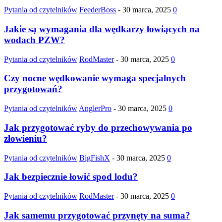
Pytania od czytelników
FeederBoss
-
30 marca, 2025
0
Jakie są wymagania dla wędkarzy łowiących na
wodach PZW?
Pytania od czytelników
RodMaster
-
30 marca, 2025
0
Czy nocne wędkowanie wymaga specjalnych
przygotowań?
Pytania od czytelników
AnglerPro
-
30 marca, 2025
0
Jak przygotować ryby do przechowywania po
złowieniu?
Pytania od czytelników
BigFishX
-
30 marca, 2025
0
Jak bezpiecznie łowić spod lodu?
Pytania od czytelników
RodMaster
-
30 marca, 2025
0
Jak samemu przygotować przynęty na suma?