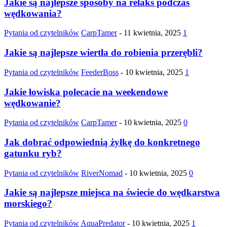
Jakie są najlepsze sposoby na relaks podczas
wędkowania?
Pytania od czytelników
CarpTamer
-
11 kwietnia, 2025
1
Jakie są najlepsze wiertła do robienia przerębli?
Pytania od czytelników
FeederBoss
-
10 kwietnia, 2025
1
Jakie łowiska polecacie na weekendowe
wędkowanie?
Pytania od czytelników
CarpTamer
-
10 kwietnia, 2025
0
Jak dobrać odpowiednią żyłkę do konkretnego
gatunku ryb?
Pytania od czytelników
RiverNomad
-
10 kwietnia, 2025
0
Jakie są najlepsze miejsca na świecie do wędkarstwa
morskiego?
Pytania od czytelników
AquaPredator
-
10 kwietnia, 2025
1