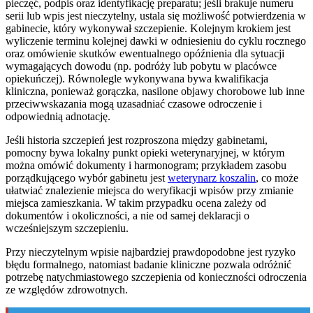
pieczęć, podpis oraz identyfikację preparatu; jeśli brakuje numeru
serii lub wpis jest nieczytelny, ustala się możliwość potwierdzenia w
gabinecie, który wykonywał szczepienie. Kolejnym krokiem jest
wyliczenie terminu kolejnej dawki w odniesieniu do cyklu rocznego
oraz omówienie skutków ewentualnego opóźnienia dla sytuacji
wymagających dowodu (np. podróży lub pobytu w placówce
opiekuńczej). Równolegle wykonywana bywa kwalifikacja
kliniczna, ponieważ gorączka, nasilone objawy chorobowe lub inne
przeciwwskazania mogą uzasadniać czasowe odroczenie i
odpowiednią adnotację.
Jeśli historia szczepień jest rozproszona między gabinetami,
pomocny bywa lokalny punkt opieki weterynaryjnej, w którym
można omówić dokumenty i harmonogram; przykładem zasobu
porządkującego wybór gabinetu jest
weterynarz koszalin
, co może
ułatwiać znalezienie miejsca do weryfikacji wpisów przy zmianie
miejsca zamieszkania. W takim przypadku ocena zależy od
dokumentów i okoliczności, a nie od samej deklaracji o
wcześniejszym szczepieniu.
Przy nieczytelnym wpisie najbardziej prawdopodobne jest ryzyko
błędu formalnego, natomiast badanie kliniczne pozwala odróżnić
potrzebę natychmiastowego szczepienia od konieczności odroczenia
ze względów zdrowotnych.