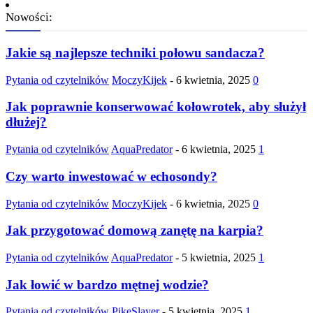
Nowości:
Jakie są najlepsze techniki połowu sandacza?
Pytania od czytelników
MoczyKijek
-
6 kwietnia, 2025
0
Jak poprawnie konserwować kołowrotek, aby służył
dłużej?
Pytania od czytelników
AquaPredator
-
6 kwietnia, 2025
1
Czy warto inwestować w echosondy?
Pytania od czytelników
MoczyKijek
-
6 kwietnia, 2025
0
Jak przygotować domową zanętę na karpia?
Pytania od czytelników
AquaPredator
-
5 kwietnia, 2025
1
Jak łowić w bardzo mętnej wodzie?
Pytania od czytelników
PikeSlayer
-
5 kwietnia, 2025
1