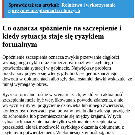
Sprawdź też ten artykuł:
Rolnictwo i wykorzystanie
sprężyn w urządzeniach rolniczych
Co oznacza spóźnienie na szczepienie i
kiedy sytuacja staje się ryzykiem
formalnym
Opóźnienie szczepienia oznacza zwykle przerwanie ciągłości
wymaganego cyklu oraz konieczność możliwie szybkiego
potwierdzenia sytuacji w gabinecie. Największy problem
praktyczny pojawia się wtedy, gdy brak jest jednoznacznego
dowodu w dokumentach albo gdy data ostatniej dawki wskazuje, że
minął wymagany okres.
Ryzyko formalne rośnie w scenariuszach, w których aktualność
szczepienia może być weryfikowana z powodu zdarzenia, a nie
wyłącznie rutyny: pogryzienie człowieka lub innego zwierzęcia,
konieczność obserwacji psa, pobyt w hotelu dla zwierząt, przyjęcie
do schroniska lub przemieszczanie się między krajami. W tych
sytuacjach znaczenie ma nie tylko wykonanie szczepienia w
przeszłości, ale też możliwość szybkiego okazania dokumentu z
czytelnym potwierdzeniem. Wielomiesięczny poślizg, brak