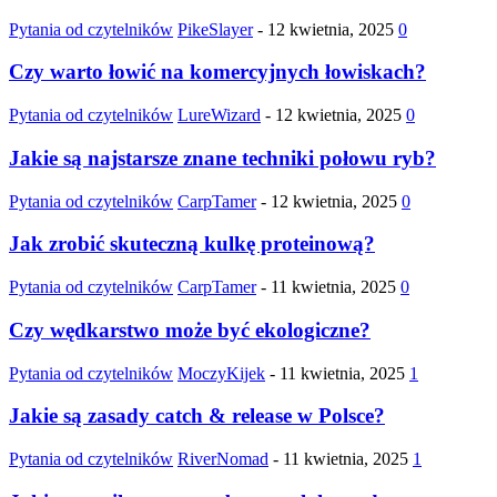
Pytania od czytelników
PikeSlayer
-
12 kwietnia, 2025
0
Czy warto łowić na komercyjnych łowiskach?
Pytania od czytelników
LureWizard
-
12 kwietnia, 2025
0
Jakie są najstarsze znane techniki połowu ryb?
Pytania od czytelników
CarpTamer
-
12 kwietnia, 2025
0
Jak zrobić skuteczną kulkę proteinową?
Pytania od czytelników
CarpTamer
-
11 kwietnia, 2025
0
Czy wędkarstwo może być ekologiczne?
Pytania od czytelników
MoczyKijek
-
11 kwietnia, 2025
1
Jakie są zasady catch & release w Polsce?
Pytania od czytelników
RiverNomad
-
11 kwietnia, 2025
1