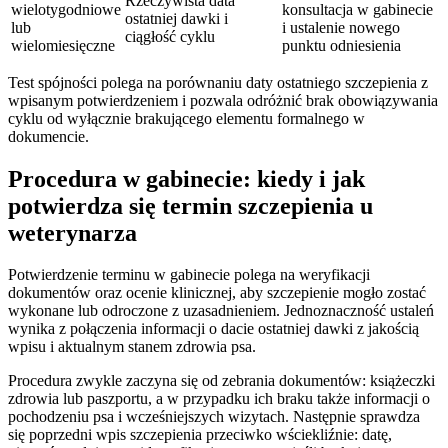
Rzeczywista data
wielotygodniowe
konsultacja w gabinecie
ostatniej dawki i
lub
i ustalenie nowego
ciągłość cyklu
wielomiesięczne
punktu odniesienia
Test spójności polega na porównaniu daty ostatniego szczepienia z
wpisanym potwierdzeniem i pozwala odróżnić brak obowiązywania
cyklu od wyłącznie brakującego elementu formalnego w
dokumencie.
Procedura w gabinecie: kiedy i jak
potwierdza się termin szczepienia u
weterynarza
Potwierdzenie terminu w gabinecie polega na weryfikacji
dokumentów oraz ocenie klinicznej, aby szczepienie mogło zostać
wykonane lub odroczone z uzasadnieniem. Jednoznaczność ustaleń
wynika z połączenia informacji o dacie ostatniej dawki z jakością
wpisu i aktualnym stanem zdrowia psa.
Procedura zwykle zaczyna się od zebrania dokumentów: książeczki
zdrowia lub paszportu, a w przypadku ich braku także informacji o
pochodzeniu psa i wcześniejszych wizytach. Następnie sprawdza
się poprzedni wpis szczepienia przeciwko wściekliźnie: datę,