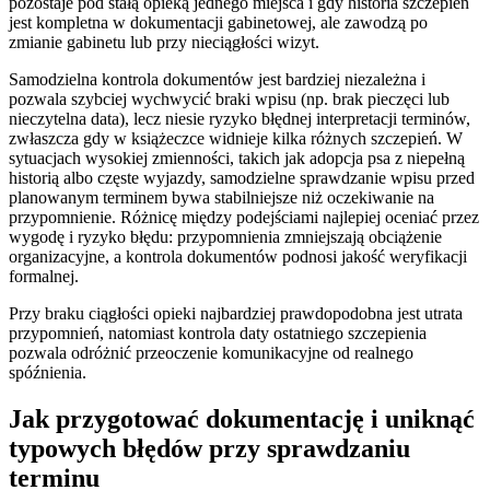
pozostaje pod stałą opieką jednego miejsca i gdy historia szczepień
jest kompletna w dokumentacji gabinetowej, ale zawodzą po
zmianie gabinetu lub przy nieciągłości wizyt.
Samodzielna kontrola dokumentów jest bardziej niezależna i
pozwala szybciej wychwycić braki wpisu (np. brak pieczęci lub
nieczytelna data), lecz niesie ryzyko błędnej interpretacji terminów,
zwłaszcza gdy w książeczce widnieje kilka różnych szczepień. W
sytuacjach wysokiej zmienności, takich jak adopcja psa z niepełną
historią albo częste wyjazdy, samodzielne sprawdzanie wpisu przed
planowanym terminem bywa stabilniejsze niż oczekiwanie na
przypomnienie. Różnicę między podejściami najlepiej oceniać przez
wygodę i ryzyko błędu: przypomnienia zmniejszają obciążenie
organizacyjne, a kontrola dokumentów podnosi jakość weryfikacji
formalnej.
Przy braku ciągłości opieki najbardziej prawdopodobna jest utrata
przypomnień, natomiast kontrola daty ostatniego szczepienia
pozwala odróżnić przeoczenie komunikacyjne od realnego
spóźnienia.
Jak przygotować dokumentację i uniknąć
typowych błędów przy sprawdzaniu
terminu