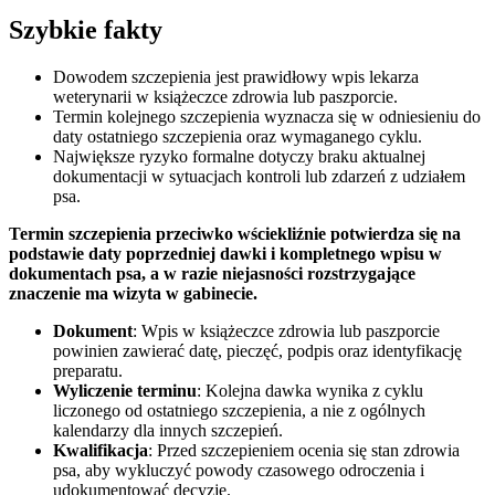
Szybkie fakty
Dowodem szczepienia jest prawidłowy wpis lekarza
weterynarii w książeczce zdrowia lub paszporcie.
Termin kolejnego szczepienia wyznacza się w odniesieniu do
daty ostatniego szczepienia oraz wymaganego cyklu.
Największe ryzyko formalne dotyczy braku aktualnej
dokumentacji w sytuacjach kontroli lub zdarzeń z udziałem
psa.
Termin szczepienia przeciwko wściekliźnie potwierdza się na
podstawie daty poprzedniej dawki i kompletnego wpisu w
dokumentach psa, a w razie niejasności rozstrzygające
znaczenie ma wizyta w gabinecie.
Dokument
: Wpis w książeczce zdrowia lub paszporcie
powinien zawierać datę, pieczęć, podpis oraz identyfikację
preparatu.
Wyliczenie terminu
: Kolejna dawka wynika z cyklu
liczonego od ostatniego szczepienia, a nie z ogólnych
kalendarzy dla innych szczepień.
Kwalifikacja
: Przed szczepieniem ocenia się stan zdrowia
psa, aby wykluczyć powody czasowego odroczenia i
udokumentować decyzję.