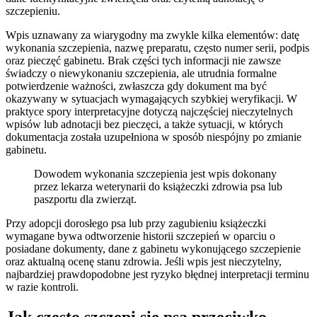
szczepieniu.
Wpis uznawany za wiarygodny ma zwykle kilka elementów: datę
wykonania szczepienia, nazwę preparatu, często numer serii, podpis
oraz pieczęć gabinetu. Brak części tych informacji nie zawsze
świadczy o niewykonaniu szczepienia, ale utrudnia formalne
potwierdzenie ważności, zwłaszcza gdy dokument ma być
okazywany w sytuacjach wymagających szybkiej weryfikacji. W
praktyce spory interpretacyjne dotyczą najczęściej nieczytelnych
wpisów lub adnotacji bez pieczęci, a także sytuacji, w których
dokumentacja została uzupełniona w sposób niespójny po zmianie
gabinetu.
Dowodem wykonania szczepienia jest wpis dokonany
przez lekarza weterynarii do książeczki zdrowia psa lub
paszportu dla zwierząt.
Przy adopcji dorosłego psa lub przy zagubieniu książeczki
wymagane bywa odtworzenie historii szczepień w oparciu o
posiadane dokumenty, dane z gabinetu wykonującego szczepienie
oraz aktualną ocenę stanu zdrowia. Jeśli wpis jest nieczytelny,
najbardziej prawdopodobne jest ryzyko błędnej interpretacji terminu
w razie kontroli.
Jak często szczepi się psa przeciwko