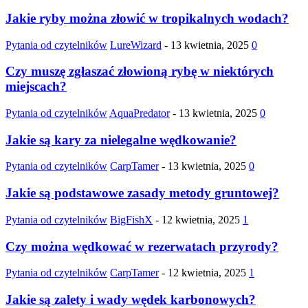
Jakie ryby można złowić w tropikalnych wodach?
Pytania od czytelników
LureWizard
-
13 kwietnia, 2025
0
Czy muszę zgłaszać złowioną rybę w niektórych
miejscach?
Pytania od czytelników
AquaPredator
-
13 kwietnia, 2025
0
Jakie są kary za nielegalne wędkowanie?
Pytania od czytelników
CarpTamer
-
13 kwietnia, 2025
0
Jakie są podstawowe zasady metody gruntowej?
Pytania od czytelników
BigFishX
-
12 kwietnia, 2025
1
Czy można wędkować w rezerwatach przyrody?
Pytania od czytelników
CarpTamer
-
12 kwietnia, 2025
1
Jakie są zalety i wady wędek karbonowych?