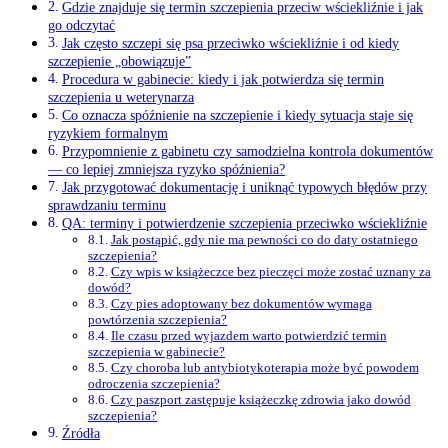
Gdzie znajduje się termin szczepienia przeciw wściekliźnie i jak
go odczytać
Jak często szczepi się psa przeciwko wściekliźnie i od kiedy
szczepienie „obowiązuje”
Procedura w gabinecie: kiedy i jak potwierdza się termin
szczepienia u weterynarza
Co oznacza spóźnienie na szczepienie i kiedy sytuacja staje się
ryzykiem formalnym
Przypomnienie z gabinetu czy samodzielna kontrola dokumentów
— co lepiej zmniejsza ryzyko spóźnienia?
Jak przygotować dokumentację i uniknąć typowych błędów przy
sprawdzaniu terminu
QA: terminy i potwierdzenie szczepienia przeciwko wściekliźnie
Jak postąpić, gdy nie ma pewności co do daty ostatniego
szczepienia?
Czy wpis w książeczce bez pieczęci może zostać uznany za
dowód?
Czy pies adoptowany bez dokumentów wymaga
powtórzenia szczepienia?
Ile czasu przed wyjazdem warto potwierdzić termin
szczepienia w gabinecie?
Czy choroba lub antybiotykoterapia może być powodem
odroczenia szczepienia?
Czy paszport zastępuje książeczkę zdrowia jako dowód
szczepienia?
Źródła