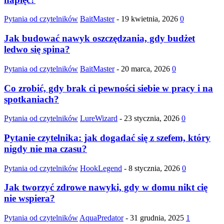
Pytania od czytelników
BaitMaster
-
19 kwietnia, 2026
0
Jak budować nawyk oszczędzania, gdy budżet
ledwo się spina?
Pytania od czytelników
BaitMaster
-
20 marca, 2026
0
Co zrobić, gdy brak ci pewności siebie w pracy i na
spotkaniach?
Pytania od czytelników
LureWizard
-
23 stycznia, 2026
0
Pytanie czytelnika: jak dogadać się z szefem, który
nigdy nie ma czasu?
Pytania od czytelników
HookLegend
-
8 stycznia, 2026
0
Jak tworzyć zdrowe nawyki, gdy w domu nikt cię
nie wspiera?
Pytania od czytelników
AquaPredator
-
31 grudnia, 2025
1