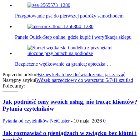
Przygotowanie psa do pierwszej podróży samochodem
Panele Quick-Step online: gdzie kupić i weryfikacja sklepu
Bezpieczne wędkowanie za granicą: apteczka,…
Poprzedni artykuł
Biznes kebab bez doświadczenia: jak zacząć
Następny artykuł
Wózek narzędziowy do warsztatu: 5/7/11 szuflad
Polecamy:
Jak podnieść ceny swoich usług, nie tracąc klientów?
Pytania czytelników
Pytania od czytelników
NetCaster
-
10 maja, 2026
0
Jak rozmawiać o pieniądzach w związku bez kłótni i
napięć?