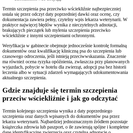
Termin szczepienia psa przeciwko wściekliźnie najbezpieczniej
ustala się przez odczyt daty poprzedniej dawki oraz ocenę, czy
dokumentacja zawiera pełny, czytelny wpis lekarza weterynarii. W
praktyce najwięcej błędów wynika z nieczytelnych adnotacji,
brakujących pieczątek lub mylenia szczepienia przeciwko
wściekliźnie z innymi szczepieniami ochronnymi.
Weryfikacja w gabinecie obejmuje jednocześnie kontrolę formalną
dokumentów oraz kwalifikację kliniczną psa do szczepienia lub
czasowego odroczenia, jeśli istnieją przeciwwskazania. Znaczenie
ma również ocena ryzyka opóźnienia, zwłaszcza przy planowanych
wyjazdach, pobycie w hotelu dla zwierząt, adopcji psa bez historii
leczenia albo w sytuacji zdarzeń wymagających udokumentowania
aktualnego szczepienia.
Gdzie znajduje się termin szczepienia
przeciw wściekliźnie i jak go odczytać
Termin kolejnego szczepienia wynika z daty poprzedniego
szczepienia oraz danych wpisanych do dokumentów psa przez
lekarza weterynarii. Najbardziej jednoznacznym źródłem pozostaje
książeczka zdrowia lub paszport, o ile zawierają spójne i kompletne
dane identyfikacyjne zwierzęcia oraz czytelną adnotację o