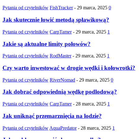
Pytania od czytelników
FishTracker
-
29 marca, 2025
0
Jak skutecznie łowić metodą spławikową?
Pytania od czytelników
CarpTamer
-
29 marca, 2025
1
Jakie są aktualne limity połowów?
Pytania od czytelników
RodMaster
-
29 marca, 2025
1
Czy warto inwestować w drogie wędki i kołowrotki?
Pytania od czytelników
RiverNomad
-
29 marca, 2025
0
Jak dobrać odpowiednią wędkę podlodową?
Pytania od czytelników
CarpTamer
-
28 marca, 2025
1
Jak uniknąć przemarznięcia na lodzie?
Pytania od czytelników
AquaPredator
-
28 marca, 2025
1