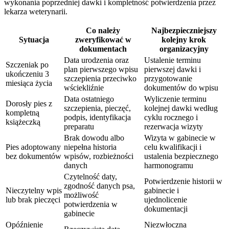
wykonania poprzedniej dawki i kompletność potwierdzenia przez
lekarza weterynarii.
Co należy
Najbezpieczniejszy
Sytuacja
zweryfikować w
kolejny krok
dokumentach
organizacyjny
Data urodzenia oraz
Ustalenie terminu
Szczeniak po
plan pierwszego wpisu
pierwszej dawki i
ukończeniu 3
szczepienia przeciwko
przygotowanie
miesiąca życia
wściekliźnie
dokumentów do wpisu
Data ostatniego
Wyliczenie terminu
Dorosły pies z
szczepienia, pieczęć,
kolejnej dawki według
kompletną
podpis, identyfikacja
cyklu rocznego i
książeczką
preparatu
rezerwacja wizyty
Brak dowodu albo
Wizyta w gabinecie w
Pies adoptowany
niepełna historia
celu kwalifikacji i
bez dokumentów
wpisów, rozbieżności
ustalenia bezpiecznego
danych
harmonogramu
Czytelność daty,
Potwierdzenie historii w
zgodność danych psa,
Nieczytelny wpis
gabinecie i
możliwość
lub brak pieczęci
ujednolicenie
potwierdzenia w
dokumentacji
gabinecie
Opóźnienie
Niezwłoczna