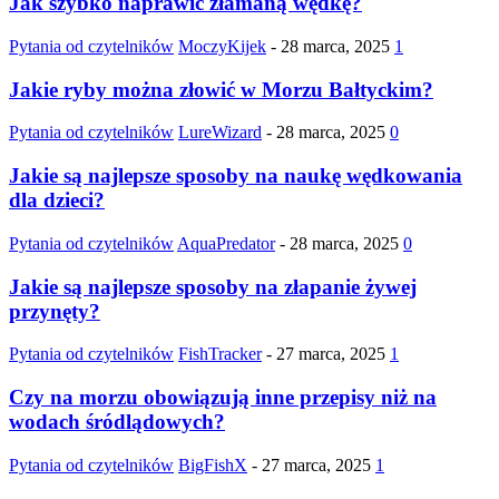
Jak szybko naprawić złamaną wędkę?
Pytania od czytelników
MoczyKijek
-
28 marca, 2025
1
Jakie ryby można złowić w Morzu Bałtyckim?
Pytania od czytelników
LureWizard
-
28 marca, 2025
0
Jakie są najlepsze sposoby na naukę wędkowania
dla dzieci?
Pytania od czytelników
AquaPredator
-
28 marca, 2025
0
Jakie są najlepsze sposoby na złapanie żywej
przynęty?
Pytania od czytelników
FishTracker
-
27 marca, 2025
1
Czy na morzu obowiązują inne przepisy niż na
wodach śródlądowych?
Pytania od czytelników
BigFishX
-
27 marca, 2025
1