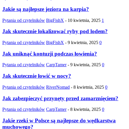
Jakie są najlepsze jeziora na karpia?
Pytania od czytelników
BigFishX
-
10 kwietnia, 2025
1
Jak skutecznie lokalizować ryby pod lodem?
Pytania od czytelników
BigFishX
-
9 kwietnia, 2025
0
Jak uniknąć kontuzji podczas łowienia?
Pytania od czytelników
CarpTamer
-
9 kwietnia, 2025
0
Jak skutecznie łowić w nocy?
Pytania od czytelników
RiverNomad
-
8 kwietnia, 2025
0
Jak zabezpieczyć przynęty przed zamarznięciem?
Pytania od czytelników
CarpTamer
-
8 kwietnia, 2025
0
Jakie rzeki w Polsce są najlepsze do wędkarstwa
muchowego?