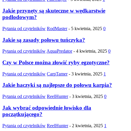
Jakie przynęty są skuteczne w wędkarstwie
podlodowym?
Pytania od czytelników
RodMaster
-
5 kwietnia, 2025
0
Jakie są zasady połowu tuńczyka?
Pytania od czytelników
AquaPredator
-
4 kwietnia, 2025
0
Czy w Polsce można złowić ryby egzotyczne?
Pytania od czytelników
CarpTamer
-
3 kwietnia, 2025
1
Jakie haczyki są najlepsze do połowu karpia?
Pytania od czytelników
ReelHunter
-
3 kwietnia, 2025
0
Jak wybrać odpowiednie łowisko dla
początkującego?
Pytania od czytelników
ReelHunter
-
2 kwietnia, 2025
1