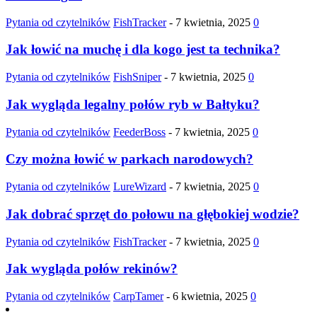
Pytania od czytelników
FishTracker
-
7 kwietnia, 2025
0
Jak łowić na muchę i dla kogo jest ta technika?
Pytania od czytelników
FishSniper
-
7 kwietnia, 2025
0
Jak wygląda legalny połów ryb w Bałtyku?
Pytania od czytelników
FeederBoss
-
7 kwietnia, 2025
0
Czy można łowić w parkach narodowych?
Pytania od czytelników
LureWizard
-
7 kwietnia, 2025
0
Jak dobrać sprzęt do połowu na głębokiej wodzie?
Pytania od czytelników
FishTracker
-
7 kwietnia, 2025
0
Jak wygląda połów rekinów?
Pytania od czytelników
CarpTamer
-
6 kwietnia, 2025
0