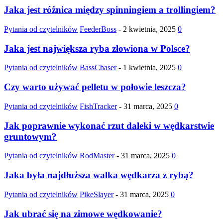
Jaka jest różnica między spinningiem a trollingiem?
Pytania od czytelników
FeederBoss
-
2 kwietnia, 2025
0
Jaka jest największa ryba złowiona w Polsce?
Pytania od czytelników
BassChaser
-
1 kwietnia, 2025
0
Czy warto używać pelletu w połowie leszcza?
Pytania od czytelników
FishTracker
-
31 marca, 2025
0
Jak poprawnie wykonać rzut daleki w wędkarstwie
gruntowym?
Pytania od czytelników
RodMaster
-
31 marca, 2025
0
Jaka była najdłuższa walka wędkarza z rybą?
Pytania od czytelników
PikeSlayer
-
31 marca, 2025
0
Jak ubrać się na zimowe wędkowanie?