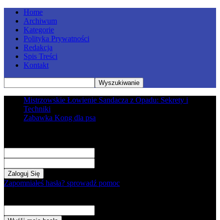
Home
Archiwum
Kategorie
Polityka Prywatności
Redakcja
Spis Treści
Kontakt
Mistrzowskie Łowienie Sandacza z Opadu: Sekrety i
Techniki
Zabawka Kong dla psa
Zaloguj
Witamy! Zaloguj się na swoje konto
Twoja nazwa użytkownika
Twoje hasło
Zapomniałeś hasła? sprowadź pomoc
Odzyskiwanie hasła
Odzyskaj swoje hasło
Twój e-mail